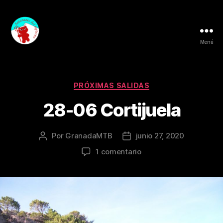
Menú
Granada
MTB
Categorías
PRÓXIMAS SALIDAS
28-06 Cortijuela
Por
GranadaMTB
junio 27, 2020
Autor
Fecha
de
de
en
1 comentario
la
la
28-
entrada
entrada
06
Cortijuela