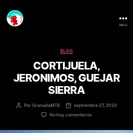
Menú
Granada
MTB
Categorías
BLOG
CORTIJUELA,
JERONIMOS, GUEJAR
SIERRA
Por
GranadaMTB
septiembre 27, 2020
Autor
Fecha
de
de
en
No hay comentarios
la
la
CORTIJUELA,
entrada
entrada
JERONIMOS,