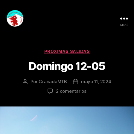
Menú
Granada
MTB
Categorías
PRÓXIMAS SALIDAS
Domingo 12-05
Por
GranadaMTB
mayo 11, 2024
Autor
Fecha
de
de
en
2 comentarios
la
la
Domingo
entrada
entrada
12-
05