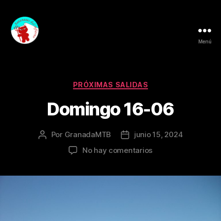
Menú
Granada
MTB
Categorías
PRÓXIMAS SALIDAS
Domingo 16-06
Por
GranadaMTB
junio 15, 2024
Autor
Fecha
de
de
en
No hay comentarios
la
la
Domingo
entrada
entrada
16-
06