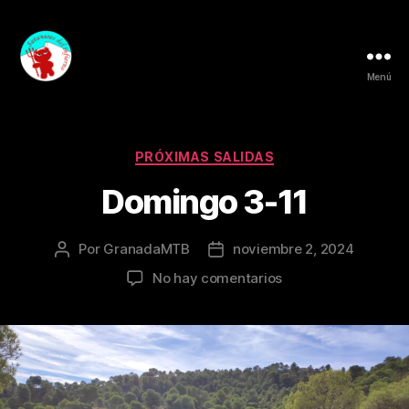
Menú
Granada
MTB
Categorías
PRÓXIMAS SALIDAS
Domingo 3-11
Por
GranadaMTB
noviembre 2, 2024
Autor
Fecha
de
de
en
No hay comentarios
la
la
Domingo
entrada
entrada
3-
11