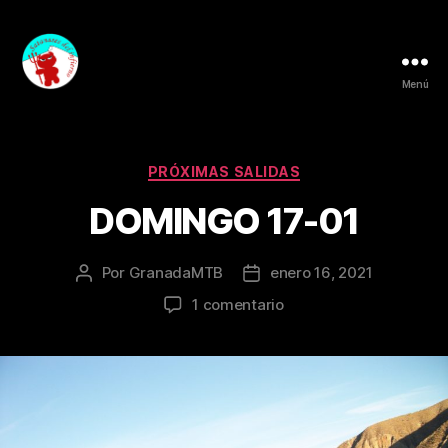
Menú
Granada
MTB
Categorías
PRÓXIMAS SALIDAS
DOMINGO 17-01
Por
GranadaMTB
enero 16, 2021
Autor
Fecha
de
de
en
1 comentario
la
la
DOMINGO
entrada
entrada
17-
01