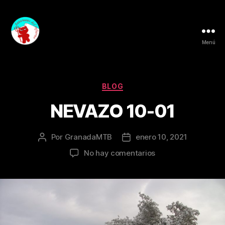
Menú
Granada
MTB
Categorías
BLOG
NEVAZO 10-01
Por
GranadaMTB
enero 10, 2021
Autor
Fecha
de
de
en
No hay comentarios
la
la
NEVAZO
entrada
entrada
10-
01